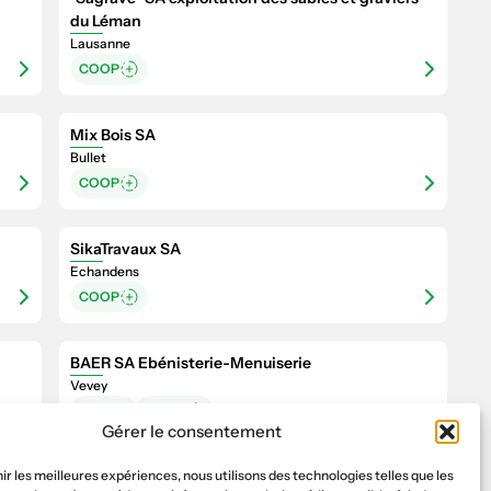
du Léman
Lausanne
COOP
Mix Bois SA
Bullet
COOP
SikaTravaux SA
Echandens
COOP
BAER SA Ebénisterie-Menuiserie
Vevey
PRO
COOP
Gérer le consentement
nir les meilleures expériences, nous utilisons des technologies telles que les
Pesenti Mauro Plâtrerie-peinture