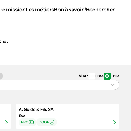
re mission
Les métiers
Bon à savoir !
Rechercher
che :
Vue :
Liste
Grille
A. Guido & Fils SA
Bex
PRO
COOP