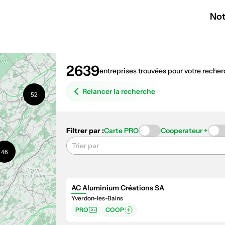
4
Not
2
25
2639
entreprises trouvées pour votre recher
Relancer la recherche
52
3
Filtrer par :
Carte PRO
Cooperateur +
Trier par
46
AC Aluminium Créations SA
Yverdon-les-Bains
5
PRO
COOP