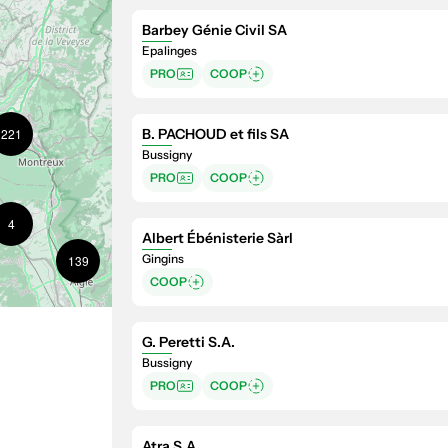
Barbey Génie Civil SA
Epalinges
PRO
COOP
4
23
221
B. PACHOUD et fils SA
Bussigny
PRO
COOP
4
Albert Ébénisterie Sàrl
22
Gingins
139
COOP
G. Peretti S.A.
99
Bussigny
PRO
COOP
6
Atra S.A.