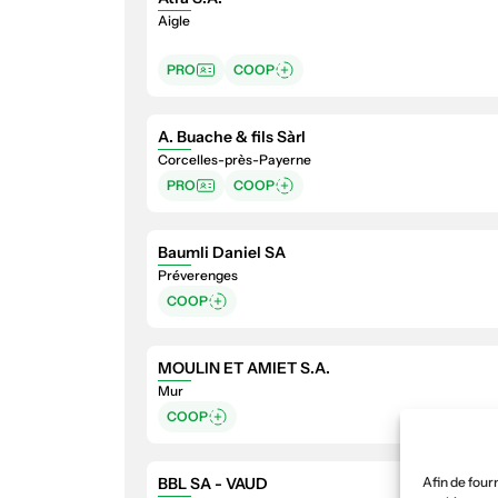
Aigle
10
PRO
COOP
A. Buache & fils Sàrl
Corcelles-près-Payerne
PRO
COOP
Baumli Daniel SA
Préverenges
COOP
MOULIN ET AMIET S.A.
Mur
COOP
BBL SA - VAUD
Afin de four