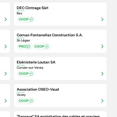
DEC Cintrage Sàrl
Bex
COOP
Cornaz-Fontanellaz Construction S.A.
St-Légier
PRO
COOP
Ebénisterie Loutan SA
Corsier-sur-Vevey
COOP
5
Association OSEO-Vaud
Vevey
COOP
"Sagrave" SA exploitation des sables et graviers