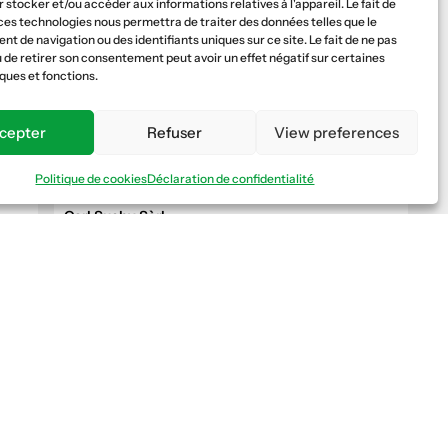
 stocker et/ou accéder aux informations relatives à l'appareil. Le fait de
Fenil-sur-Corsier
ces technologies nous permettra de traiter des données telles que le
COOP
 de navigation ou des identifiants uniques sur ce site. Le fait de ne pas
 de retirer son consentement peut avoir un effet négatif sur certaines
ques et fonctions.
F. Bernasconi et Cie SA succursale de Vaud à
Puidoux
cepter
Refuser
View preferences
Puidoux
PRO
COOP
Politique de cookies
Déclaration de confidentialité
Carl Suchy Sàrl
Cottens
COOP
Chaletbau Matti Construction bois SA
Saanen
COOP
Nous suivre
Fédération vaudoise des entrepreneurs
Carmine Savino SA
Formation continue
Gollion