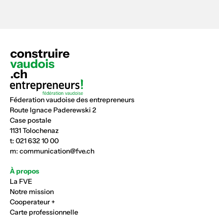
Féderation vaudoise des entrepreneurs
Route Ignace Paderewski 2
Case postale
1131 Tolochenaz
t:
021 632 10 00
m:
communication@fve.ch
À propos
La FVE
Notre mission
Cooperateur +
Carte professionnelle