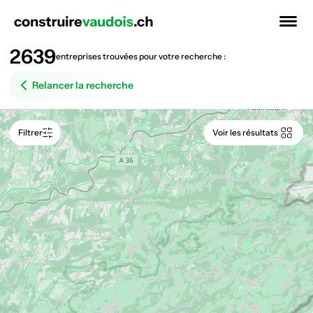
PRO
COOP
2639
entreprises trouvées pour votre recherche :
Relancer la recherche
Filtrer
Voir les résultats