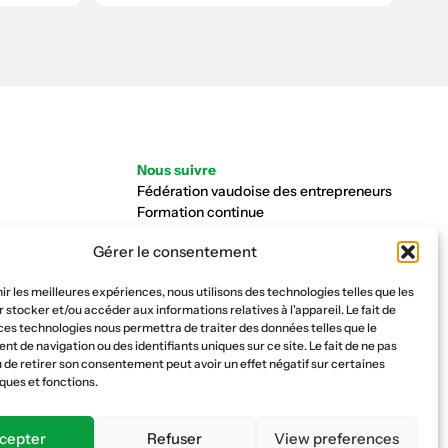
Nous suivre
Fédération vaudoise des entrepreneurs
Formation continue
Ecole de la construction
Gérer le consentement
Caisse AVS 66.1
nir les meilleures expériences, nous utilisons des technologies telles que les
 stocker et/ou accéder aux informations relatives à l'appareil. Le fait de
ces technologies nous permettra de traiter des données telles que le
 de navigation ou des identifiants uniques sur ce site. Le fait de ne pas
 de retirer son consentement peut avoir un effet négatif sur certaines
ques et fonctions.
cepter
Refuser
View preferences