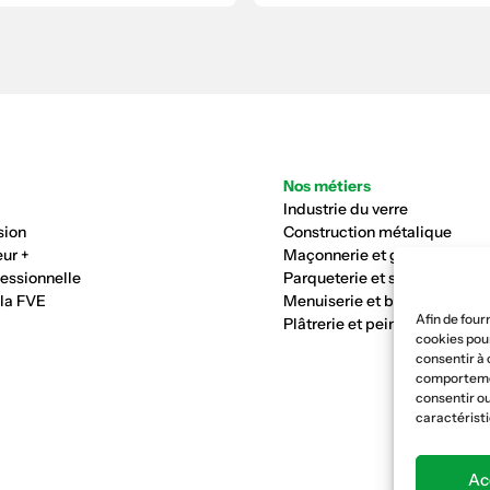
Nos métiers
Industrie du verre
sion
Construction métalique
ur +
Maçonnerie et génie civil
fessionnelle
Parqueterie et sols
 la FVE
Menuiserie et bois
Afin de four
Plâtrerie et peinture
cookies pour
consentir à 
comportement
consentir ou
caractéristi
Ac