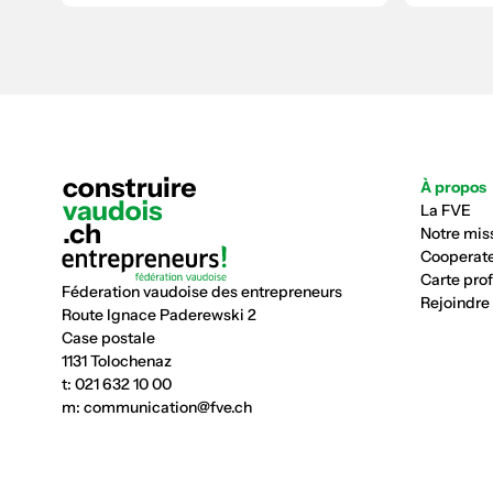
À propos
La FVE
Notre mis
Cooperate
Carte pro
Féderation vaudoise des entrepreneurs
Rejoindre
Route Ignace Paderewski 2
Case postale
1131 Tolochenaz
t:
021 632 10 00
m:
communication@fve.ch