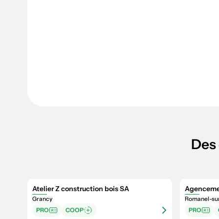
Des 
Atelier Z construction bois SA
Agenceme
Grancy
Romanel-su
PRO
COOP
PRO