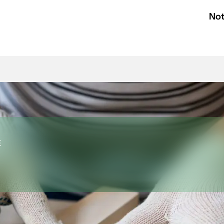
Not
E