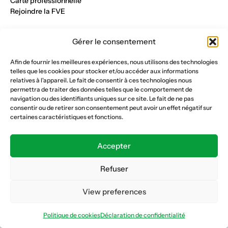
Carte professionnelle
Rejoindre la FVE
Nos métiers
Gérer le consentement
Industrie du verre
Construction métalique
Afin de fournir les meilleures expériences, nous utilisons des technologies
Maçonnerie et génie civil
telles que les cookies pour stocker et/ou accéder aux informations
Parqueterie et sols
relatives à l'appareil. Le fait de consentir à ces technologies nous
Menuiserie et bois
permettra de traiter des données telles que le comportement de
Plâtrerie et peinture
navigation ou des identifiants uniques sur ce site. Le fait de ne pas
consentir ou de retirer son consentement peut avoir un effet négatif sur
Nous suivre
certaines caractéristiques et fonctions.
Fédération vaudoise des entrepreneurs
Formation continue
Accepter
Ecole de la construction
Caisse AVS 66.1
Refuser
View preferences
Déclaration de confidentialité
Politique de cookies
Politique de cookies
Déclaration de confidentialité
© Copyright 2026 FVE
Website :
horde.ch