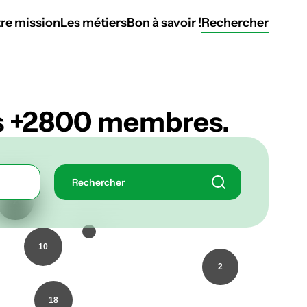
re mission
Les métiers
Bon à savoir !
Rechercher
os +2800 membres.
Rechercher
2
10
2
18