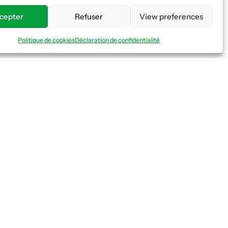
cepter
Refuser
View preferences
Politique de cookies
Déclaration de confidentialité
Nous suivre
Fédération vaudoise des entrepreneurs
Formation continue
Ecole de la construction
Caisse AVS 66.1