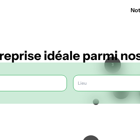
Not
treprise idéale parmi n
3
4