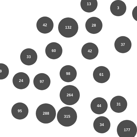
13
3
42
28
132
37
60
42
33
9
98
61
24
97
264
31
44
95
288
315
34
177