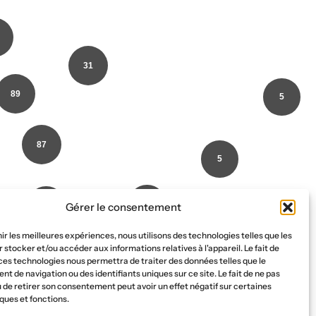
31
89
5
87
5
3
2
Gérer le consentement
nir les meilleures expériences, nous utilisons des technologies telles que les
 stocker et/ou accéder aux informations relatives à l'appareil. Le fait de
5
ces technologies nous permettra de traiter des données telles que le
 de navigation ou des identifiants uniques sur ce site. Le fait de ne pas
 de retirer son consentement peut avoir un effet négatif sur certaines
ques et fonctions.