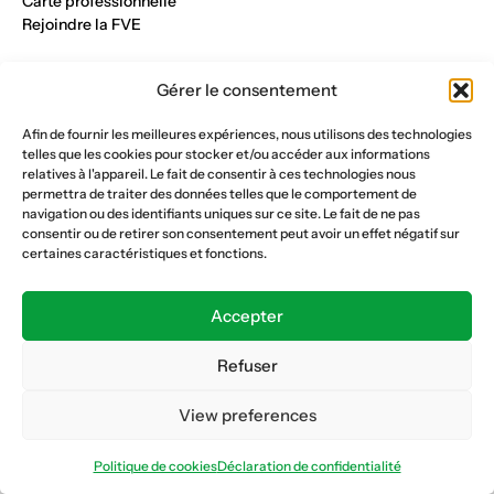
Carte professionnelle
Rejoindre la FVE
Nos métiers
Gérer le consentement
Industrie du verre
Construction métalique
Afin de fournir les meilleures expériences, nous utilisons des technologies
Maçonnerie et génie civil
telles que les cookies pour stocker et/ou accéder aux informations
Parqueterie et sols
relatives à l'appareil. Le fait de consentir à ces technologies nous
Menuiserie et bois
permettra de traiter des données telles que le comportement de
Plâtrerie et peinture
navigation ou des identifiants uniques sur ce site. Le fait de ne pas
consentir ou de retirer son consentement peut avoir un effet négatif sur
Nous suivre
certaines caractéristiques et fonctions.
Fédération vaudoise des entrepreneurs
Formation continue
Accepter
Ecole de la construction
Caisse AVS 66.1
Refuser
View preferences
Déclaration de confidentialité
Politique de cookies
Politique de cookies
Déclaration de confidentialité
© Copyright 2026 FVE
Website :
horde.ch