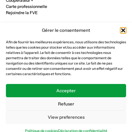
Cooperateur +
Carte professionnelle
Rejoindre la FVE
Nos métiers
Gérer le consentement
Industrie du verre
Construction métalique
Afin de fournir les meilleures expériences, nous utilisons des technologies
Maçonnerie et génie civil
telles que les cookies pour stocker et/ou accéder aux informations
Parqueterie et sols
relatives à l'appareil. Le fait de consentir à ces technologies nous
Menuiserie et bois
permettra de traiter des données telles que le comportement de
Plâtrerie et peinture
navigation ou des identifiants uniques sur ce site. Le fait de ne pas
consentir ou de retirer son consentement peut avoir un effet négatif sur
Nous suivre
certaines caractéristiques et fonctions.
Fédération vaudoise des entrepreneurs
Formation continue
Accepter
Ecole de la construction
Caisse AVS 66.1
Refuser
View preferences
Déclaration de confidentialité
Politique de cookies
Politique de cookies
Déclaration de confidentialité
© Copyright 2026 FVE
Website :
horde.ch