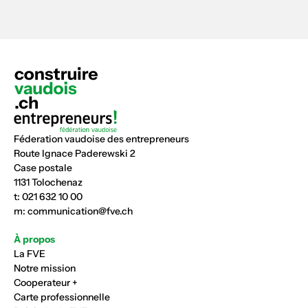
Féderation vaudoise des entrepreneurs
Route Ignace Paderewski 2
Case postale
1131 Tolochenaz
t:
021 632 10 00
m:
communication@fve.ch
À propos
La FVE
Notre mission
Cooperateur +
Carte professionnelle