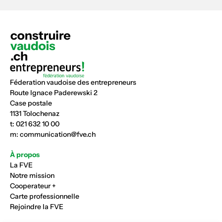
Féderation vaudoise des entrepreneurs
Route Ignace Paderewski 2
Case postale
1131 Tolochenaz
t:
021 632 10 00
m:
communication@fve.ch
À propos
La FVE
Notre mission
Cooperateur +
Carte professionnelle
Rejoindre la FVE