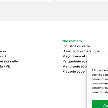
Nos métiers
Industrie du verre
sion
Construction métalique
ur +
Maçonnerie et génie civil
fessionnelle
Parqueterie et sols
 la FVE
Menuiserie et bois
Afin de four
Plâtrerie et peinture
cookies pour
consentir à 
comportement
consentir ou
caractéristi
Ac