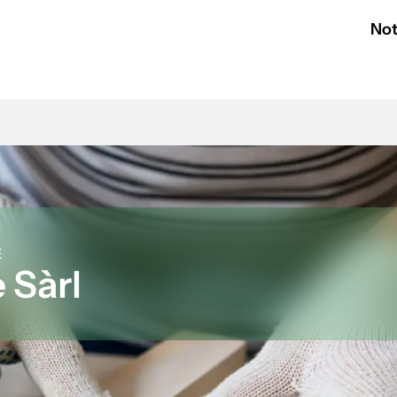
Not
E
 Sàrl