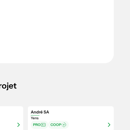
rojet
André SA
Yens
PRO
COOP