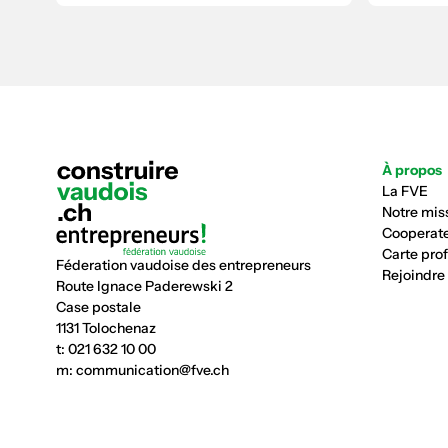
À propos
La FVE
Notre mis
Cooperate
Carte pro
Féderation vaudoise des entrepreneurs
Rejoindre
Route Ignace Paderewski 2
Case postale
1131 Tolochenaz
t:
021 632 10 00
m:
communication@fve.ch