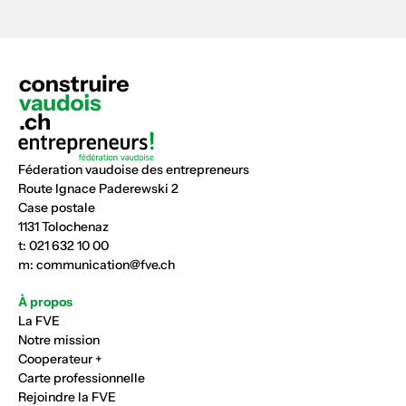
Féderation vaudoise des entrepreneurs
Route Ignace Paderewski 2
Case postale
1131 Tolochenaz
t:
021 632 10 00
m:
communication@fve.ch
À propos
La FVE
Notre mission
Cooperateur +
Carte professionnelle
Rejoindre la FVE