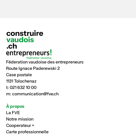
Féderation vaudoise des entrepreneurs
Route Ignace Paderewski 2
Case postale
1131 Tolochenaz
t:
021 632 10 00
m:
communication@fve.ch
À propos
La FVE
Notre mission
Cooperateur +
Carte professionnelle