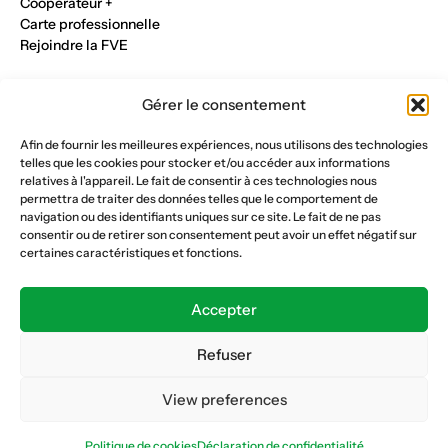
Cooperateur +
Carte professionnelle
Rejoindre la FVE
Nos métiers
Gérer le consentement
Industrie du verre
Construction métalique
Afin de fournir les meilleures expériences, nous utilisons des technologies
Maçonnerie et génie civil
telles que les cookies pour stocker et/ou accéder aux informations
Parqueterie et sols
relatives à l'appareil. Le fait de consentir à ces technologies nous
Menuiserie et bois
permettra de traiter des données telles que le comportement de
Plâtrerie et peinture
navigation ou des identifiants uniques sur ce site. Le fait de ne pas
consentir ou de retirer son consentement peut avoir un effet négatif sur
Nous suivre
certaines caractéristiques et fonctions.
Fédération vaudoise des entrepreneurs
Formation continue
Accepter
Ecole de la construction
Caisse AVS 66.1
Refuser
View preferences
Déclaration de confidentialité
Politique de cookies
Politique de cookies
Déclaration de confidentialité
© Copyright 2026 FVE
Website :
horde.ch