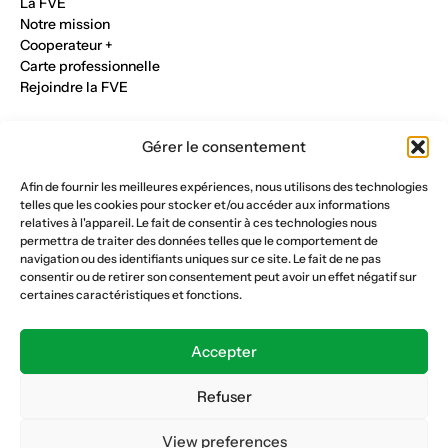
La FVE
Notre mission
Cooperateur +
Carte professionnelle
Rejoindre la FVE
Nos métiers
Gérer le consentement
Industrie du verre
Construction métalique
Afin de fournir les meilleures expériences, nous utilisons des technologies
Maçonnerie et génie civil
telles que les cookies pour stocker et/ou accéder aux informations
Parqueterie et sols
relatives à l'appareil. Le fait de consentir à ces technologies nous
Menuiserie et bois
permettra de traiter des données telles que le comportement de
Plâtrerie et peinture
navigation ou des identifiants uniques sur ce site. Le fait de ne pas
consentir ou de retirer son consentement peut avoir un effet négatif sur
Nous suivre
certaines caractéristiques et fonctions.
Fédération vaudoise des entrepreneurs
Formation continue
Accepter
Ecole de la construction
Caisse AVS 66.1
Refuser
View preferences