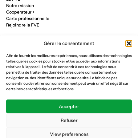
Notre mission
Cooperateur +
Carte professionnelle
Rejoindre la FVE
Nos métiers
Gérer le consentement
Industrie du verre
Construction métalique
Afin de fournir les meilleures expériences, nous utilisons des technologies
Maçonnerie et génie civil
telles que les cookies pour stocker et/ou accéder aux informations
Parqueterie et sols
relatives à l'appareil. Le fait de consentir à ces technologies nous
Menuiserie et bois
permettra de traiter des données telles que le comportement de
Plâtrerie et peinture
navigation ou des identifiants uniques sur ce site. Le fait de ne pas
consentir ou de retirer son consentement peut avoir un effet négatif sur
Nous suivre
certaines caractéristiques et fonctions.
Fédération vaudoise des entrepreneurs
Formation continue
Accepter
Ecole de la construction
Caisse AVS 66.1
Refuser
View preferences