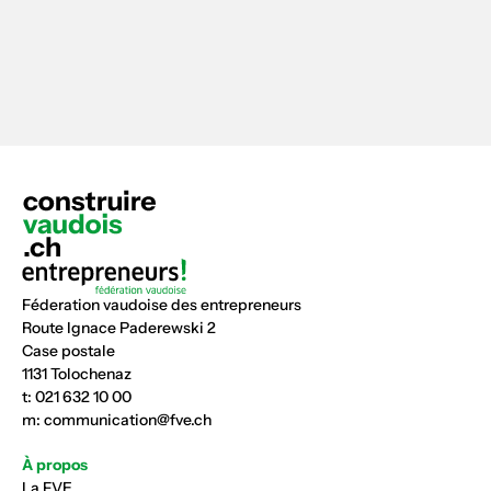
Féderation vaudoise des entrepreneurs
Route Ignace Paderewski 2
Case postale
1131 Tolochenaz
t:
021 632 10 00
m:
communication@fve.ch
À propos
La FVE