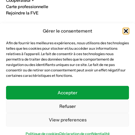
Cooperateur +
Carte professionnelle
Rejoindre la FVE
Nos métiers
Gérer le consentement
Industrie du verre
Construction métalique
Afin de fournir les meilleures expériences, nous utilisons des technologies
Maçonnerie et génie civil
telles que les cookies pour stocker et/ou accéder aux informations
Parqueterie et sols
relatives à l'appareil. Le fait de consentir à ces technologies nous
Menuiserie et bois
permettra de traiter des données telles que le comportement de
Plâtrerie et peinture
navigation ou des identifiants uniques sur ce site. Le fait de ne pas
consentir ou de retirer son consentement peut avoir un effet négatif sur
Nous suivre
certaines caractéristiques et fonctions.
Fédération vaudoise des entrepreneurs
Formation continue
Accepter
Ecole de la construction
Caisse AVS 66.1
Refuser
View preferences
Déclaration de confidentialité
Politique de cookies
Politique de cookies
Déclaration de confidentialité
© Copyright 2026 FVE
Website :
horde.ch