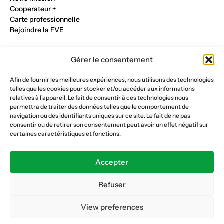
Cooperateur +
Carte professionnelle
Rejoindre la FVE
Nos métiers
Gérer le consentement
Industrie du verre
Construction métalique
Afin de fournir les meilleures expériences, nous utilisons des technologies
Maçonnerie et génie civil
telles que les cookies pour stocker et/ou accéder aux informations
Parqueterie et sols
relatives à l'appareil. Le fait de consentir à ces technologies nous
Menuiserie et bois
permettra de traiter des données telles que le comportement de
Plâtrerie et peinture
navigation ou des identifiants uniques sur ce site. Le fait de ne pas
consentir ou de retirer son consentement peut avoir un effet négatif sur
Nous suivre
certaines caractéristiques et fonctions.
Fédération vaudoise des entrepreneurs
Formation continue
Accepter
Ecole de la construction
Caisse AVS 66.1
Refuser
View preferences
Déclaration de confidentialité
Politique de cookies