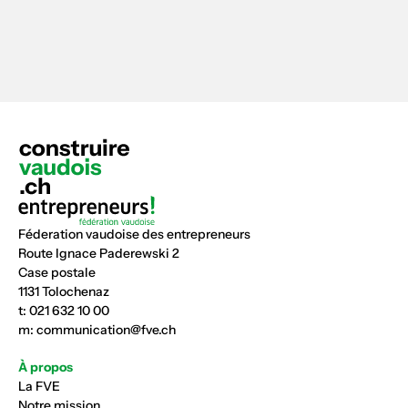
Féderation vaudoise des entrepreneurs
Route Ignace Paderewski 2
Case postale
1131 Tolochenaz
t:
021 632 10 00
m:
communication@fve.ch
À propos
La FVE
Notre mission