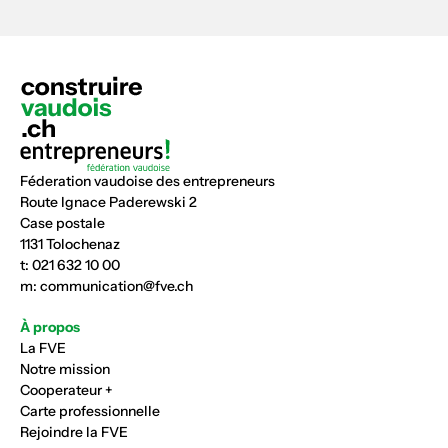
Féderation vaudoise des entrepreneurs
Route Ignace Paderewski 2
Case postale
1131 Tolochenaz
t:
021 632 10 00
m:
communication@fve.ch
À propos
La FVE
Notre mission
Cooperateur +
Carte professionnelle
Rejoindre la FVE