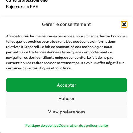
Carte professionnelle
Rejoindre la FVE
Nos métiers
Gérer le consentement
Industrie du verre
Construction métalique
Afin de fournir les meilleures expériences, nous utilisons des technologies
Maçonnerie et génie civil
telles que les cookies pour stocker et/ou accéder aux informations
Parqueterie et sols
relatives à l'appareil. Le fait de consentir à ces technologies nous
Menuiserie et bois
permettra de traiter des données telles que le comportement de
Plâtrerie et peinture
navigation ou des identifiants uniques sur ce site. Le fait de ne pas
consentir ou de retirer son consentement peut avoir un effet négatif sur
Nous suivre
certaines caractéristiques et fonctions.
Fédération vaudoise des entrepreneurs
Formation continue
Accepter
Ecole de la construction
Caisse AVS 66.1
Refuser
View preferences
Déclaration de confidentialité
Politique de cookies
Politique de cookies
Déclaration de confidentialité
© Copyright 2026 FVE
Website :
horde.ch