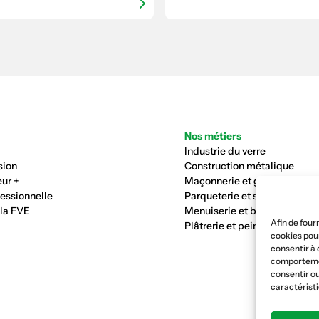
Nos métiers
Industrie du verre
sion
Construction métalique
ur +
Maçonnerie et génie civil
fessionnelle
Parqueterie et sols
 la FVE
Menuiserie et bois
Afin de four
Plâtrerie et peinture
cookies pour
consentir à 
comportement
consentir ou
caractéristi