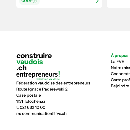
COOP
À propos
La FVE
Notre mis
Cooperate
Carte pro
Féderation vaudoise des entrepreneurs
Rejoindre
Route Ignace Paderewski 2
Case postale
1131 Tolochenaz
t:
021 632 10 00
m:
communication@fve.ch