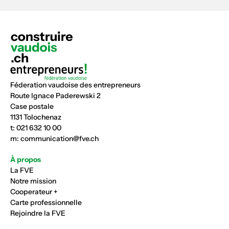
Féderation vaudoise des entrepreneurs
Route Ignace Paderewski 2
Case postale
1131 Tolochenaz
t:
021 632 10 00
m:
communication@fve.ch
À propos
La FVE
Notre mission
Cooperateur +
Carte professionnelle
Rejoindre la FVE