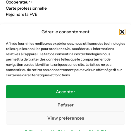
Cooperateur +
Carte professionnelle
Rejoindre la FVE
Nos métiers
Gérer le consentement
Industrie du verre
Construction métalique
Afin de fournir les meilleures expériences, nous utilisons des technologies
Maçonnerie et génie civil
telles que les cookies pour stocker et/ou accéder aux informations
Parqueterie et sols
relatives à l'appareil. Le fait de consentir à ces technologies nous
Menuiserie et bois
permettra de traiter des données telles que le comportement de
Plâtrerie et peinture
navigation ou des identifiants uniques sur ce site. Le fait de ne pas
consentir ou de retirer son consentement peut avoir un effet négatif sur
Nous suivre
certaines caractéristiques et fonctions.
Fédération vaudoise des entrepreneurs
Formation continue
Accepter
Ecole de la construction
Caisse AVS 66.1
Refuser
View preferences
Déclaration de confidentialité
Politique de cookies