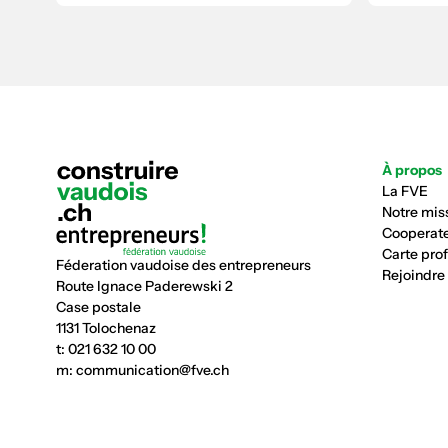
À propos
La FVE
Notre mis
Cooperate
Carte pro
Féderation vaudoise des entrepreneurs
Rejoindre
Route Ignace Paderewski 2
Case postale
1131 Tolochenaz
t:
021 632 10 00
m:
communication@fve.ch