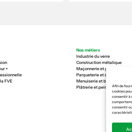
Nos métiers
Industrie du verre
sion
Construction métalique
ur +
Maçonnerie et génie civil
fessionnelle
Parqueterie et sols
 la FVE
Menuiserie et bois
Afin de four
Plâtrerie et peinture
cookies pour
consentir à 
comportement
consentir ou
caractéristi
Ac