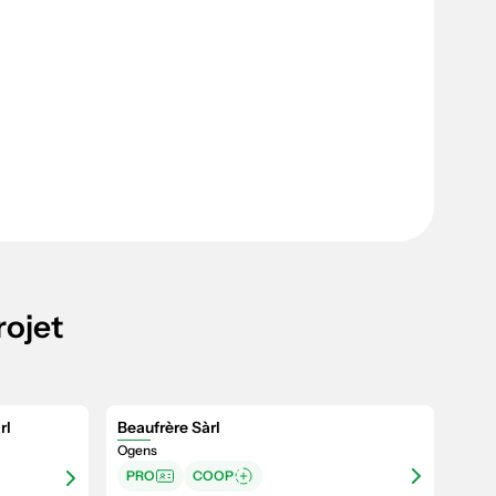
rojet
rl
Beaufrère Sàrl
Ogens
PRO
COOP