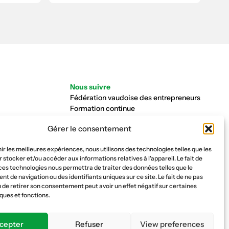
Nous suivre
Fédération vaudoise des entrepreneurs
Formation continue
Ecole de la construction
Gérer le consentement
Caisse AVS 66.1
nir les meilleures expériences, nous utilisons des technologies telles que les
 stocker et/ou accéder aux informations relatives à l'appareil. Le fait de
ces technologies nous permettra de traiter des données telles que le
 de navigation ou des identifiants uniques sur ce site. Le fait de ne pas
 de retirer son consentement peut avoir un effet négatif sur certaines
ques et fonctions.
cepter
Refuser
View preferences