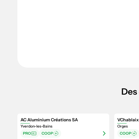
Des 
AC Aluminium Créations SA
VChablaix 
Yverdon-les-Bains
Orges
PRO
COOP
COOP