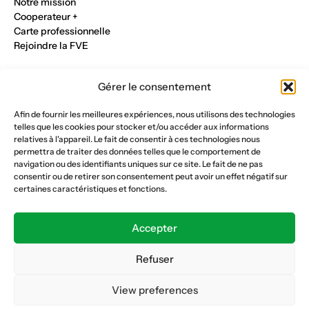
Notre mission
Cooperateur +
Carte professionnelle
Rejoindre la FVE
Nos métiers
Gérer le consentement
Industrie du verre
Construction métalique
Afin de fournir les meilleures expériences, nous utilisons des technologies
Maçonnerie et génie civil
telles que les cookies pour stocker et/ou accéder aux informations
Parqueterie et sols
relatives à l'appareil. Le fait de consentir à ces technologies nous
Menuiserie et bois
permettra de traiter des données telles que le comportement de
Plâtrerie et peinture
navigation ou des identifiants uniques sur ce site. Le fait de ne pas
consentir ou de retirer son consentement peut avoir un effet négatif sur
Nous suivre
certaines caractéristiques et fonctions.
Fédération vaudoise des entrepreneurs
Formation continue
Accepter
Ecole de la construction
Caisse AVS 66.1
Refuser
View preferences
Déclaration de confidentialité
Politique de cookies