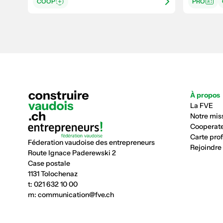
COOP
PRO
À propos
La FVE
Notre mis
Cooperate
Carte pro
Féderation vaudoise des entrepreneurs
Rejoindre
Route Ignace Paderewski 2
Case postale
1131 Tolochenaz
t:
021 632 10 00
m:
communication@fve.ch