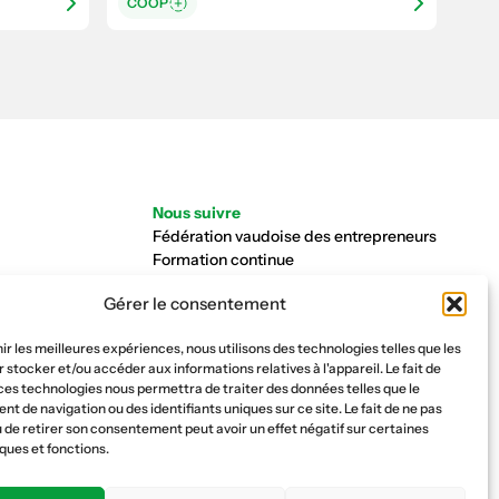
COOP
Nous suivre
Fédération vaudoise des entrepreneurs
Formation continue
Ecole de la construction
Gérer le consentement
Caisse AVS 66.1
nir les meilleures expériences, nous utilisons des technologies telles que les
 stocker et/ou accéder aux informations relatives à l'appareil. Le fait de
ces technologies nous permettra de traiter des données telles que le
 de navigation ou des identifiants uniques sur ce site. Le fait de ne pas
 de retirer son consentement peut avoir un effet négatif sur certaines
ques et fonctions.