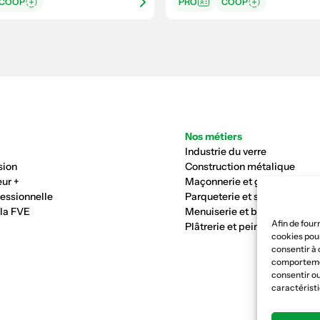
COOP
PRO
COOP
Nos métiers
Industrie du verre
sion
Construction métalique
ur +
Maçonnerie et génie civil
fessionnelle
Parqueterie et sols
 la FVE
Menuiserie et bois
Afin de four
Plâtrerie et peinture
cookies pour
consentir à 
comportement
consentir ou
caractéristi