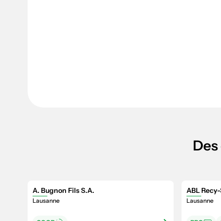
Des 
A. Bugnon Fils S.A.
ABL Recy-
Lausanne
Lausanne