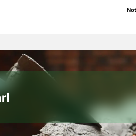
Not
rl