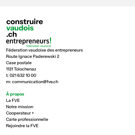
Féderation vaudoise des entrepreneurs
Route Ignace Paderewski 2
Case postale
1131 Tolochenaz
t:
021 632 10 00
m:
communication@fve.ch
À propos
La FVE
Notre mission
Cooperateur +
Carte professionnelle
Rejoindre la FVE