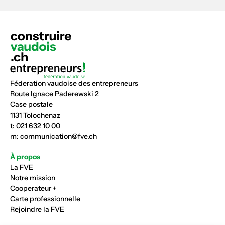
Féderation vaudoise des entrepreneurs
Route Ignace Paderewski 2
Case postale
1131 Tolochenaz
t:
021 632 10 00
m:
communication@fve.ch
À propos
La FVE
Notre mission
Cooperateur +
Carte professionnelle
Rejoindre la FVE