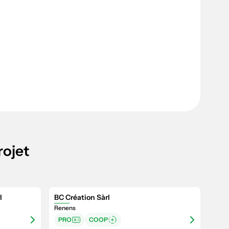
rojet
l
BC Création Sàrl
Renens
PRO
COOP