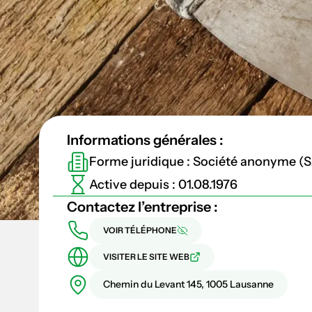
Informations générales :
Forme juridique : Société anonyme (
Active depuis : 01.08.1976
Contactez l’entreprise :
VOIR TÉLÉPHONE
VISITER LE SITE WEB
Chemin du Levant 145, 1005 Lausanne