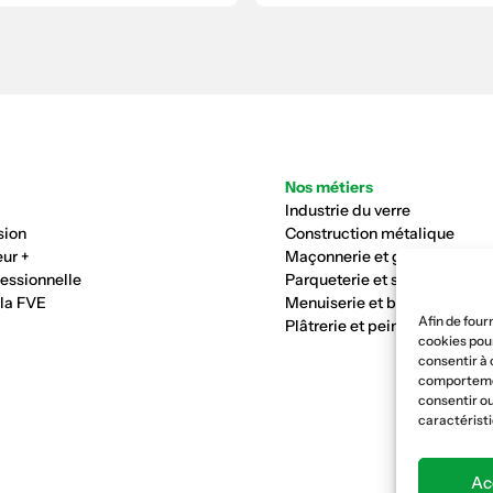
Nos métiers
Industrie du verre
sion
Construction métalique
ur +
Maçonnerie et génie civil
fessionnelle
Parqueterie et sols
 la FVE
Menuiserie et bois
Afin de four
Plâtrerie et peinture
cookies pour
consentir à 
comportement
consentir ou
caractéristi
Ac