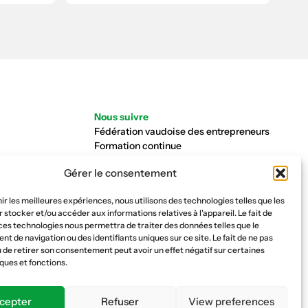
Nous suivre
Fédération vaudoise des entrepreneurs
Formation continue
Ecole de la construction
Gérer le consentement
Caisse AVS 66.1
nir les meilleures expériences, nous utilisons des technologies telles que les
 stocker et/ou accéder aux informations relatives à l'appareil. Le fait de
ces technologies nous permettra de traiter des données telles que le
 de navigation ou des identifiants uniques sur ce site. Le fait de ne pas
 de retirer son consentement peut avoir un effet négatif sur certaines
ques et fonctions.
cepter
Refuser
View preferences