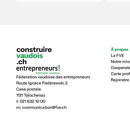
À propos
La FVE
Notre mis
Cooperate
Carte pro
Féderation vaudoise des entrepreneurs
Rejoindre
Route Ignace Paderewski 2
Case postale
1131 Tolochenaz
t:
021 632 10 00
m:
communication@fve.ch