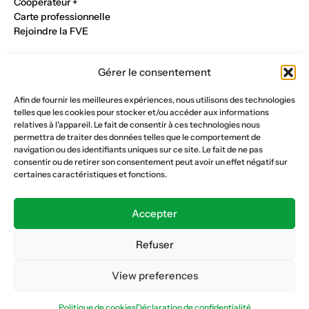
Cooperateur +
Carte professionnelle
Rejoindre la FVE
Nos métiers
Gérer le consentement
Industrie du verre
Construction métalique
Afin de fournir les meilleures expériences, nous utilisons des technologies
Maçonnerie et génie civil
telles que les cookies pour stocker et/ou accéder aux informations
Parqueterie et sols
relatives à l'appareil. Le fait de consentir à ces technologies nous
Menuiserie et bois
permettra de traiter des données telles que le comportement de
Plâtrerie et peinture
navigation ou des identifiants uniques sur ce site. Le fait de ne pas
consentir ou de retirer son consentement peut avoir un effet négatif sur
Nous suivre
certaines caractéristiques et fonctions.
Fédération vaudoise des entrepreneurs
Formation continue
Accepter
Ecole de la construction
Caisse AVS 66.1
Refuser
View preferences
Déclaration de confidentialité
Politique de cookies
Politique de cookies
Déclaration de confidentialité
© Copyright 2026 FVE
Website :
horde.ch