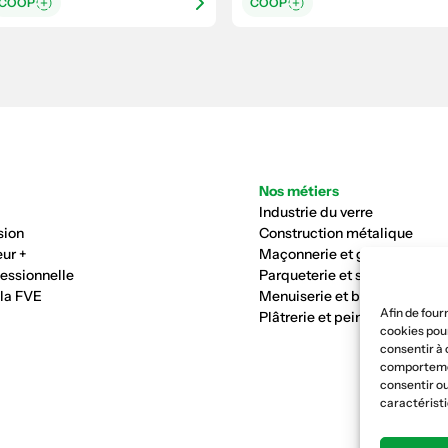
COOP
COOP
Nos métiers
Industrie du verre
sion
Construction métalique
ur +
Maçonnerie et génie civil
fessionnelle
Parqueterie et sols
 la FVE
Menuiserie et bois
Afin de four
Plâtrerie et peinture
cookies pour
consentir à 
comportement
consentir ou
caractéristi