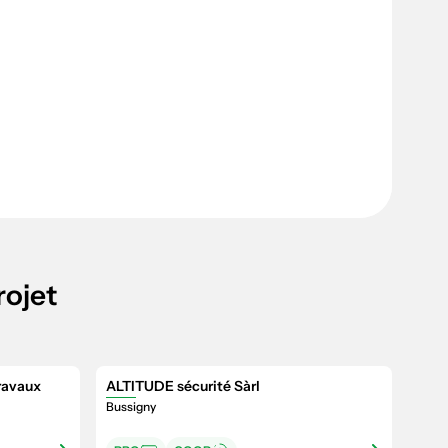
rojet
ravaux
ALTITUDE sécurité Sàrl
Bussigny