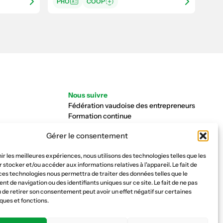
PRO
COOP
Nous suivre
Fédération vaudoise des entrepreneurs
Formation continue
Ecole de la construction
Gérer le consentement
Caisse AVS 66.1
nir les meilleures expériences, nous utilisons des technologies telles que les
 stocker et/ou accéder aux informations relatives à l'appareil. Le fait de
ces technologies nous permettra de traiter des données telles que le
 de navigation ou des identifiants uniques sur ce site. Le fait de ne pas
 de retirer son consentement peut avoir un effet négatif sur certaines
ques et fonctions.