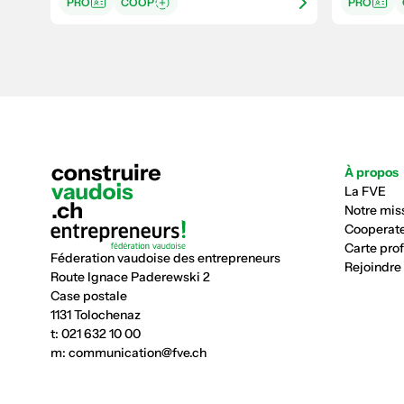
PRO
COOP
PRO
À propos
La FVE
Notre mis
Cooperate
Carte pro
Féderation vaudoise des entrepreneurs
Rejoindre
Route Ignace Paderewski 2
Case postale
1131 Tolochenaz
t:
021 632 10 00
m:
communication@fve.ch