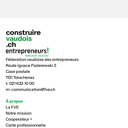
Féderation vaudoise des entrepreneurs
Route Ignace Paderewski 2
Case postale
1131 Tolochenaz
t:
021 632 10 00
m:
communication@fve.ch
À propos
La FVE
Notre mission
Cooperateur +
Carte professionnelle