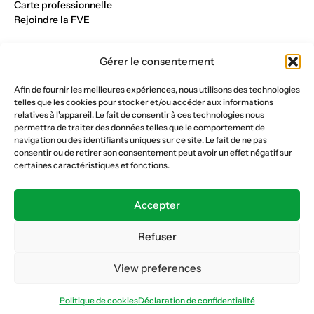
Carte professionnelle
Rejoindre la FVE
Nos métiers
Gérer le consentement
Industrie du verre
Construction métalique
Afin de fournir les meilleures expériences, nous utilisons des technologies
Maçonnerie et génie civil
telles que les cookies pour stocker et/ou accéder aux informations
Parqueterie et sols
relatives à l'appareil. Le fait de consentir à ces technologies nous
Menuiserie et bois
permettra de traiter des données telles que le comportement de
Plâtrerie et peinture
navigation ou des identifiants uniques sur ce site. Le fait de ne pas
consentir ou de retirer son consentement peut avoir un effet négatif sur
Nous suivre
certaines caractéristiques et fonctions.
Fédération vaudoise des entrepreneurs
Formation continue
Accepter
Ecole de la construction
Caisse AVS 66.1
Refuser
View preferences
Déclaration de confidentialité
Politique de cookies
Politique de cookies
Déclaration de confidentialité
© Copyright 2026 FVE
Website :
horde.ch