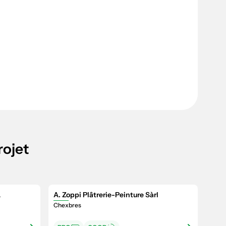
rojet
A
A. Zoppi Plâtrerie-Peinture Sàrl
Chexbres