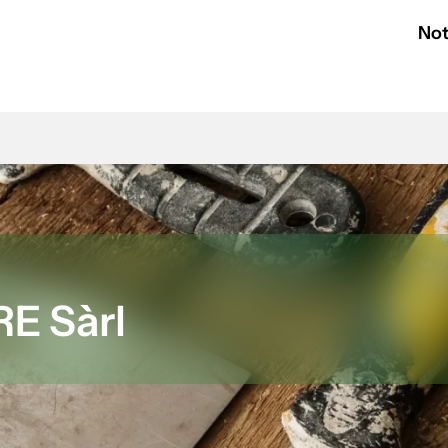
Not
E Sàrl