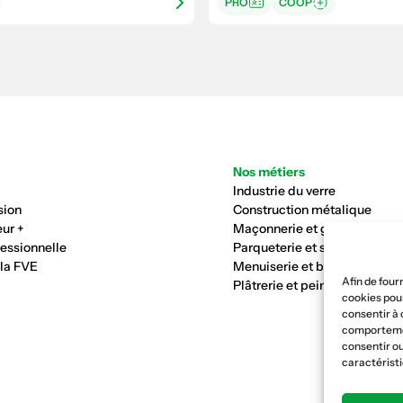
PRO
COOP
Nos métiers
Industrie du verre
sion
Construction métalique
ur +
Maçonnerie et génie civil
fessionnelle
Parqueterie et sols
 la FVE
Menuiserie et bois
Afin de four
Plâtrerie et peinture
cookies pour
consentir à 
comportement
consentir ou
caractéristi