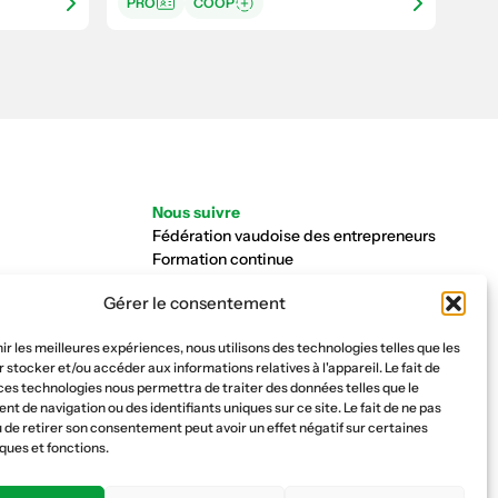
PRO
COOP
Nous suivre
Fédération vaudoise des entrepreneurs
Formation continue
Ecole de la construction
Gérer le consentement
Caisse AVS 66.1
nir les meilleures expériences, nous utilisons des technologies telles que les
 stocker et/ou accéder aux informations relatives à l'appareil. Le fait de
ces technologies nous permettra de traiter des données telles que le
 de navigation ou des identifiants uniques sur ce site. Le fait de ne pas
 de retirer son consentement peut avoir un effet négatif sur certaines
ques et fonctions.