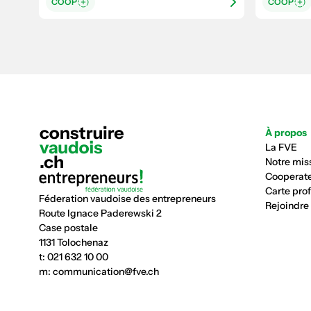
COOP
COOP
À propos
La FVE
Notre mis
Cooperate
Carte pro
Féderation vaudoise des entrepreneurs
Rejoindre
Route Ignace Paderewski 2
Case postale
1131 Tolochenaz
t:
021 632 10 00
m:
communication@fve.ch