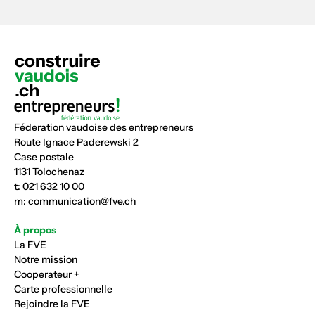
Féderation vaudoise des entrepreneurs
Route Ignace Paderewski 2
Case postale
1131 Tolochenaz
t:
021 632 10 00
m:
communication@fve.ch
À propos
La FVE
Notre mission
Cooperateur +
Carte professionnelle
Rejoindre la FVE