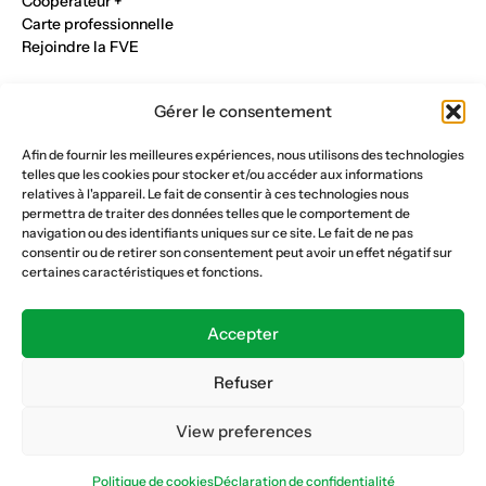
Cooperateur +
Carte professionnelle
Rejoindre la FVE
Nos métiers
Gérer le consentement
Industrie du verre
Construction métalique
Afin de fournir les meilleures expériences, nous utilisons des technologies
Maçonnerie et génie civil
telles que les cookies pour stocker et/ou accéder aux informations
Parqueterie et sols
relatives à l'appareil. Le fait de consentir à ces technologies nous
Menuiserie et bois
permettra de traiter des données telles que le comportement de
Plâtrerie et peinture
navigation ou des identifiants uniques sur ce site. Le fait de ne pas
consentir ou de retirer son consentement peut avoir un effet négatif sur
Nous suivre
certaines caractéristiques et fonctions.
Fédération vaudoise des entrepreneurs
Formation continue
Accepter
Ecole de la construction
Caisse AVS 66.1
Refuser
View preferences
Déclaration de confidentialité
Politique de cookies
Politique de cookies
Déclaration de confidentialité
© Copyright 2026 FVE
Website :
horde.ch