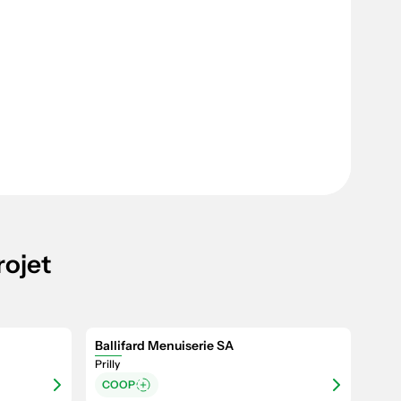
rojet
Ballifard Menuiserie SA
Prilly
COOP