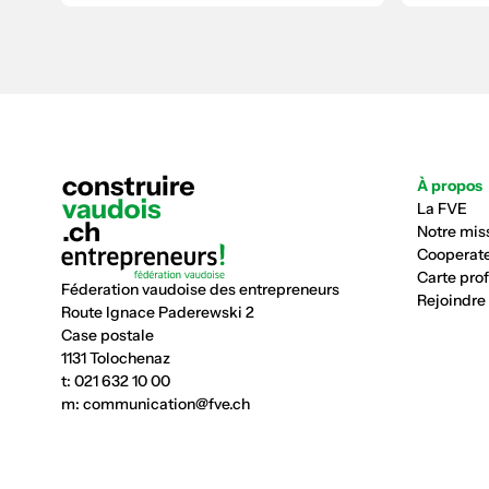
À propos
La FVE
Notre mis
Cooperate
Carte pro
Féderation vaudoise des entrepreneurs
Rejoindre
Route Ignace Paderewski 2
Case postale
1131 Tolochenaz
t:
021 632 10 00
m:
communication@fve.ch