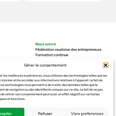
Nous suivre
Fédération vaudoise des entrepreneurs
Formation continue
Ecole de la construction
Gérer le consentement
Caisse AVS 66.1
nir les meilleures expériences, nous utilisons des technologies telles que les
 stocker et/ou accéder aux informations relatives à l'appareil. Le fait de
ces technologies nous permettra de traiter des données telles que le
 de navigation ou des identifiants uniques sur ce site. Le fait de ne pas
 de retirer son consentement peut avoir un effet négatif sur certaines
ques et fonctions.
cepter
Refuser
View preferences