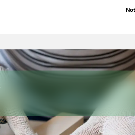
Not
E