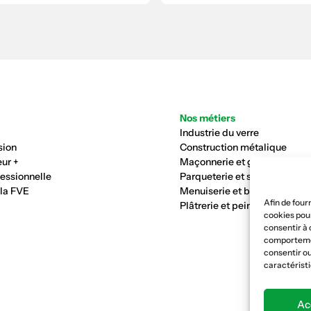
Nos métiers
Industrie du verre
sion
Construction métalique
ur +
Maçonnerie et génie civil
fessionnelle
Parqueterie et sols
 la FVE
Menuiserie et bois
Afin de four
Plâtrerie et peinture
cookies pour
consentir à 
comportement
consentir ou
caractéristi
Ac