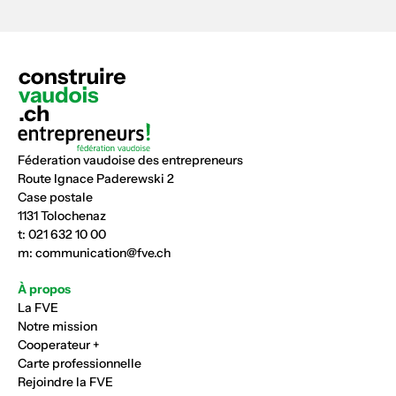
Féderation vaudoise des entrepreneurs
Route Ignace Paderewski 2
Case postale
1131 Tolochenaz
t:
021 632 10 00
m:
communication@fve.ch
À propos
La FVE
Notre mission
Cooperateur +
Carte professionnelle
Rejoindre la FVE