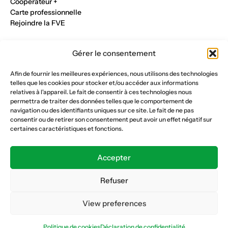
Cooperateur +
Carte professionnelle
Rejoindre la FVE
Nos métiers
Gérer le consentement
Industrie du verre
Construction métalique
Afin de fournir les meilleures expériences, nous utilisons des technologies
Maçonnerie et génie civil
telles que les cookies pour stocker et/ou accéder aux informations
Parqueterie et sols
relatives à l'appareil. Le fait de consentir à ces technologies nous
Menuiserie et bois
permettra de traiter des données telles que le comportement de
Plâtrerie et peinture
navigation ou des identifiants uniques sur ce site. Le fait de ne pas
consentir ou de retirer son consentement peut avoir un effet négatif sur
Nous suivre
certaines caractéristiques et fonctions.
Fédération vaudoise des entrepreneurs
Formation continue
Accepter
Ecole de la construction
Caisse AVS 66.1
Refuser
View preferences
Déclaration de confidentialité
Politique de cookies
Politique de cookies
Déclaration de confidentialité
© Copyright 2026 FVE
Website :
horde.ch