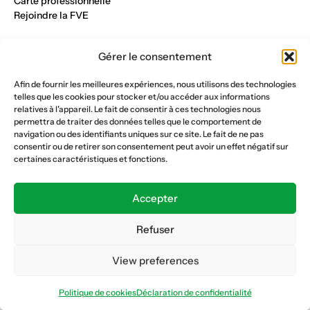
Carte professionnelle
Rejoindre la FVE
Nos métiers
Gérer le consentement
Industrie du verre
Construction métalique
Afin de fournir les meilleures expériences, nous utilisons des technologies
Maçonnerie et génie civil
telles que les cookies pour stocker et/ou accéder aux informations
Parqueterie et sols
relatives à l'appareil. Le fait de consentir à ces technologies nous
Menuiserie et bois
permettra de traiter des données telles que le comportement de
Plâtrerie et peinture
navigation ou des identifiants uniques sur ce site. Le fait de ne pas
consentir ou de retirer son consentement peut avoir un effet négatif sur
Nous suivre
certaines caractéristiques et fonctions.
Fédération vaudoise des entrepreneurs
Formation continue
Accepter
Ecole de la construction
Caisse AVS 66.1
Refuser
View preferences
Déclaration de confidentialité
Politique de cookies
Politique de cookies
Déclaration de confidentialité
© Copyright 2026 FVE
Website :
horde.ch