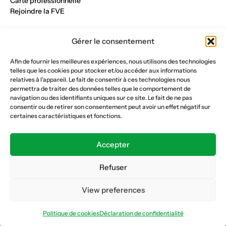
Carte professionnelle
Rejoindre la FVE
Nos métiers
Gérer le consentement
Industrie du verre
Construction métalique
Afin de fournir les meilleures expériences, nous utilisons des technologies
Maçonnerie et génie civil
telles que les cookies pour stocker et/ou accéder aux informations
Parqueterie et sols
relatives à l'appareil. Le fait de consentir à ces technologies nous
Menuiserie et bois
permettra de traiter des données telles que le comportement de
Plâtrerie et peinture
navigation ou des identifiants uniques sur ce site. Le fait de ne pas
consentir ou de retirer son consentement peut avoir un effet négatif sur
Nous suivre
certaines caractéristiques et fonctions.
Fédération vaudoise des entrepreneurs
Formation continue
Accepter
Ecole de la construction
Caisse AVS 66.1
Refuser
View preferences
Déclaration de confidentialité
Politique de cookies
Politique de cookies
Déclaration de confidentialité
© Copyright 2026 FVE
Website :
horde.ch