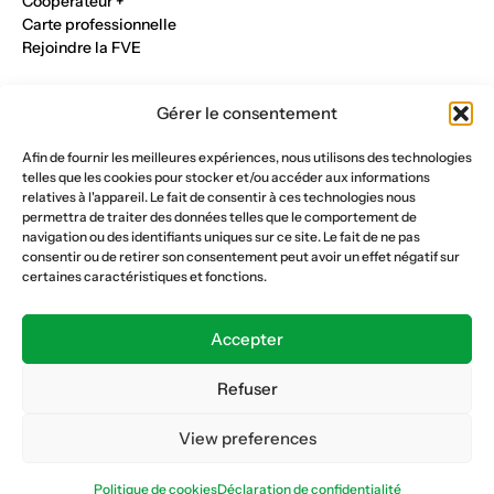
Cooperateur +
Carte professionnelle
Rejoindre la FVE
Nos métiers
Gérer le consentement
Industrie du verre
Construction métalique
Afin de fournir les meilleures expériences, nous utilisons des technologies
Maçonnerie et génie civil
telles que les cookies pour stocker et/ou accéder aux informations
Parqueterie et sols
relatives à l'appareil. Le fait de consentir à ces technologies nous
Menuiserie et bois
permettra de traiter des données telles que le comportement de
Plâtrerie et peinture
navigation ou des identifiants uniques sur ce site. Le fait de ne pas
consentir ou de retirer son consentement peut avoir un effet négatif sur
Nous suivre
certaines caractéristiques et fonctions.
Fédération vaudoise des entrepreneurs
Formation continue
Accepter
Ecole de la construction
Caisse AVS 66.1
Refuser
View preferences
Déclaration de confidentialité
Politique de cookies
Politique de cookies
Déclaration de confidentialité
© Copyright 2026 FVE
Website :
horde.ch