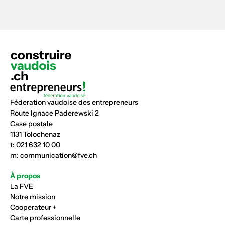
Féderation vaudoise des entrepreneurs
Route Ignace Paderewski 2
Case postale
1131 Tolochenaz
t:
021 632 10 00
m:
communication@fve.ch
À propos
La FVE
Notre mission
Cooperateur +
Carte professionnelle