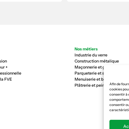
Nos métiers
Industrie du verre
sion
Construction métalique
ur +
Maçonnerie et génie civil
fessionnelle
Parqueterie et sols
 la FVE
Menuiserie et bois
Afin de four
Plâtrerie et peinture
cookies pour
consentir à 
comportement
consentir ou
caractéristi
Ac