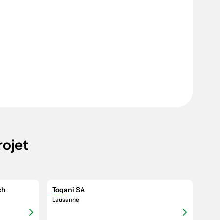
rojet
ch
Toqani SA
Lausanne