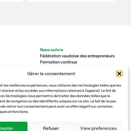
Nous suivre
Fédération vaudoise des entrepreneurs
Formation continue
Ecole de la construction
Gérer le consentement
Caisse AVS 66.1
nir les meilleures expériences, nous utilisons des technologies telles que les
 stocker et/ou accéder aux informations relatives à l'appareil. Le fait de
ces technologies nous permettra de traiter des données telles que le
 de navigation ou des identifiants uniques sur ce site. Le fait de ne pas
 de retirer son consentement peut avoir un effet négatif sur certaines
ques et fonctions.
cepter
Refuser
View preferences