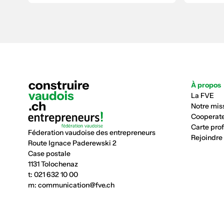
À propos
La FVE
Notre mis
Cooperate
Carte pro
Féderation vaudoise des entrepreneurs
Rejoindre
Route Ignace Paderewski 2
Case postale
1131 Tolochenaz
t:
021 632 10 00
m:
communication@fve.ch