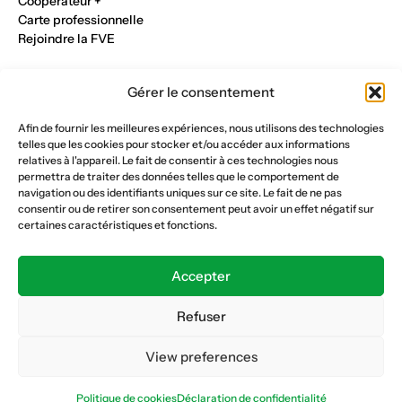
Cooperateur +
Carte professionnelle
Rejoindre la FVE
Nos métiers
Gérer le consentement
Industrie du verre
Construction métalique
Afin de fournir les meilleures expériences, nous utilisons des technologies
Maçonnerie et génie civil
telles que les cookies pour stocker et/ou accéder aux informations
Parqueterie et sols
relatives à l'appareil. Le fait de consentir à ces technologies nous
Menuiserie et bois
permettra de traiter des données telles que le comportement de
Plâtrerie et peinture
navigation ou des identifiants uniques sur ce site. Le fait de ne pas
consentir ou de retirer son consentement peut avoir un effet négatif sur
Nous suivre
certaines caractéristiques et fonctions.
Fédération vaudoise des entrepreneurs
Formation continue
Accepter
Ecole de la construction
Caisse AVS 66.1
Refuser
View preferences
Déclaration de confidentialité
Politique de cookies
Politique de cookies
Déclaration de confidentialité
© Copyright 2026 FVE
Website :
horde.ch