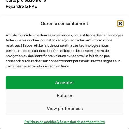
Carte professionnelle
Rejoindre la FVE
Nos métiers
Gérer le consentement
Industrie du verre
Construction métalique
Afin de fournir les meilleures expériences, nous utilisons des technologies
Maçonnerie et génie civil
telles que les cookies pour stocker et/ou accéder aux informations
Parqueterie et sols
relatives à l'appareil. Le fait de consentir à ces technologies nous
Menuiserie et bois
permettra de traiter des données telles que le comportement de
Plâtrerie et peinture
navigation ou des identifiants uniques sur ce site. Le fait de ne pas
consentir ou de retirer son consentement peut avoir un effet négatif sur
Nous suivre
certaines caractéristiques et fonctions.
Fédération vaudoise des entrepreneurs
Formation continue
Accepter
Ecole de la construction
Caisse AVS 66.1
Refuser
View preferences
Déclaration de confidentialité
Politique de cookies
Politique de cookies
Déclaration de confidentialité
© Copyright 2026 FVE
Website :
horde.ch