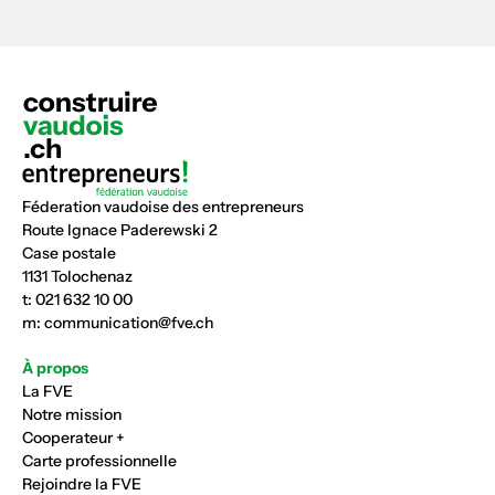
Féderation vaudoise des entrepreneurs
Route Ignace Paderewski 2
Case postale
1131 Tolochenaz
t:
021 632 10 00
m:
communication@fve.ch
À propos
La FVE
Notre mission
Cooperateur +
Carte professionnelle
Rejoindre la FVE