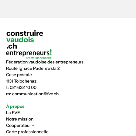
Féderation vaudoise des entrepreneurs
Route Ignace Paderewski 2
Case postale
1131 Tolochenaz
t:
021 632 10 00
m:
communication@fve.ch
À propos
La FVE
Notre mission
Cooperateur +
Carte professionnelle