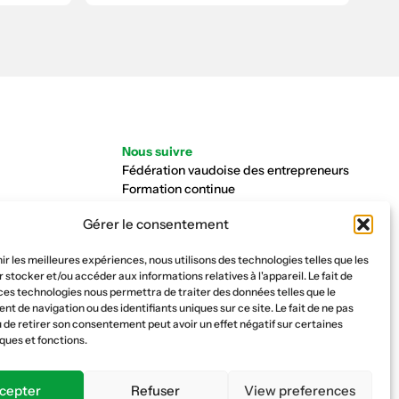
Nous suivre
Fédération vaudoise des entrepreneurs
Formation continue
Ecole de la construction
Gérer le consentement
Caisse AVS 66.1
nir les meilleures expériences, nous utilisons des technologies telles que les
 stocker et/ou accéder aux informations relatives à l'appareil. Le fait de
ces technologies nous permettra de traiter des données telles que le
 de navigation ou des identifiants uniques sur ce site. Le fait de ne pas
 de retirer son consentement peut avoir un effet négatif sur certaines
ques et fonctions.
cepter
Refuser
View preferences