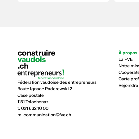
À propos
La FVE
Notre mis
Cooperate
Carte pro
Féderation vaudoise des entrepreneurs
Rejoindre
Route Ignace Paderewski 2
Case postale
1131 Tolochenaz
t:
021 632 10 00
m:
communication@fve.ch