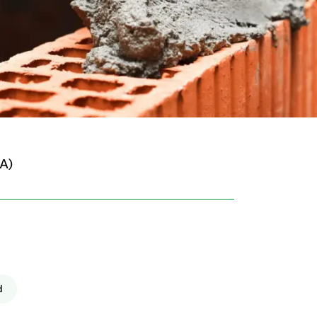
SA)
d