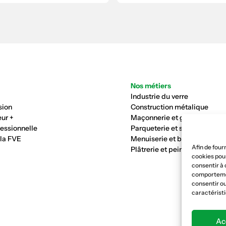
Nos métiers
Industrie du verre
sion
Construction métalique
ur +
Maçonnerie et génie civil
fessionnelle
Parqueterie et sols
 la FVE
Menuiserie et bois
Afin de four
Plâtrerie et peinture
cookies pour
consentir à 
comportement
consentir ou
caractéristi
Ac