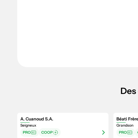
Des 
A. Cuanoud S.A.
Béati Frèr
Seigneux
Grandson
PRO
COOP
PRO