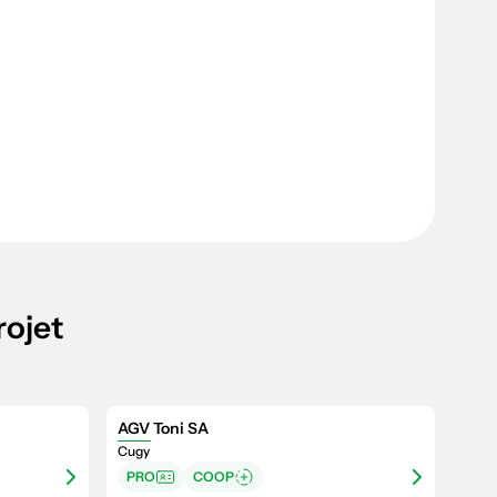
rojet
AGV Toni SA
Cugy
PRO
COOP