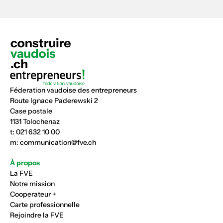
Féderation vaudoise des entrepreneurs
Route Ignace Paderewski 2
Case postale
1131 Tolochenaz
t:
021 632 10 00
m:
communication@fve.ch
À propos
La FVE
Notre mission
Cooperateur +
Carte professionnelle
Rejoindre la FVE